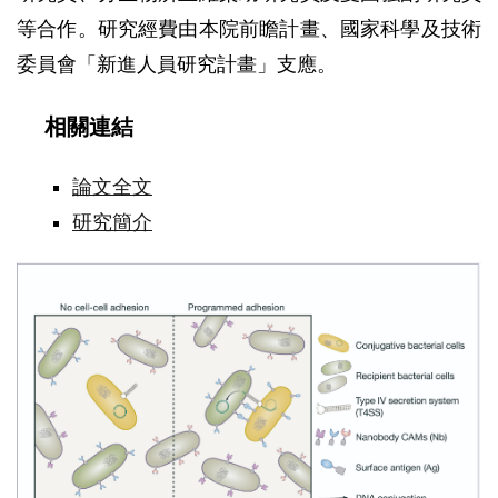
等合作。研究經費由本院前瞻計畫、國家科學及技術
委員會「新進人員研究計畫」支應。
相關連結
論文全文
研究簡介
中
研
院
建
立
全
細
胞
篩
選
平
台