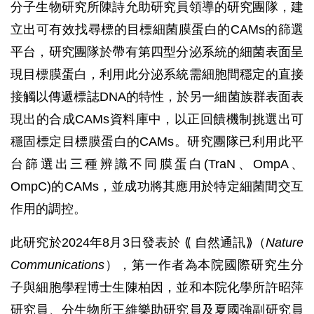
分子生物研究所陳詩允助研究員領導的研究團隊，建
立出可有效找尋標的目標細菌膜蛋白的CAMs的篩選
平台，研究團隊於帶有第四型分泌系統的細菌表面呈
現目標膜蛋白，利用此分泌系統需細胞間穩定的直接
接觸以傳遞標誌DNA的特性，於另一細菌族群表面表
現出的合成CAMs資料庫中，以正回饋機制挑選出可
穩固標定目標膜蛋白的CAMs。研究團隊已利用此平
台篩選出三種辨識不同膜蛋白(TraN、OmpA、
OmpC)的CAMs，並成功將其應用於特定細菌間交互
作用的調控。
此研究於2024年8月3日發表於 ⟪ 自然通訊⟫（
Nature
Communications
），第一作者為本院國際研究生分
子與細胞學程博士生陳柏因，並和本院化學所許昭萍
研究員、分生物所王維樂助研究員及夏國強副研究員