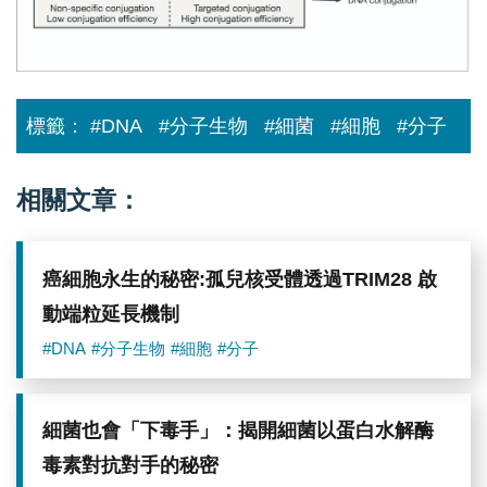
探
索
細
菌
群
體
標籤：
#DNA
#分子生物
#細菌
#細胞
#分子
交
互
作
用
相關文章：
之
謎
癌細胞永生的秘密:孤兒核受體透過TRIM28 啟
動端粒延長機制
#DNA
#分子生物
#細胞
#分子
細菌也會「下毒手」：揭開細菌以蛋白水解酶
毒素對抗對手的秘密