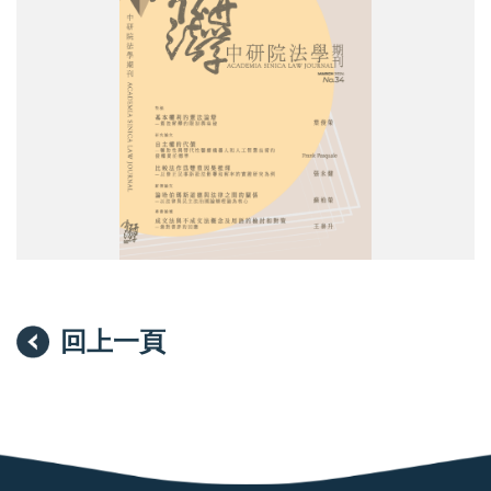
院
法
學
期
刊》
第
34
期
回上一頁