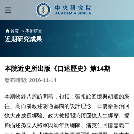
跳到主要內容區塊
:::
:::
首頁
> 學術研究
近期研究成果
本院近史所出版《口述歷史》第14期
發布時間: 2016-11-14
本期收錄八篇訪問稿，包括：張祖詒回憶與胡適的來
往、高而潘敘述胡適墓園的設計理念、日僑秦源治回
憶大連成長經驗、政大教授閻沁恆回憶人生經歷、揭
鈞描述孫立人將軍與幼年兵總隊、潘英仁回憶嘉義二