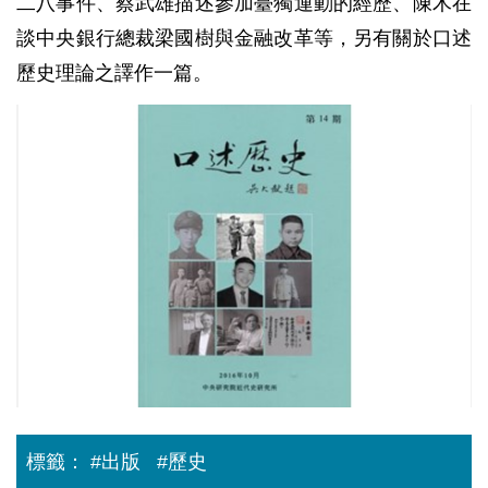
二八事件、蔡武雄描述參加臺獨運動的經歷、陳木在
談中央銀行總裁梁國樹與金融改革等，另有關於口述
歷史理論之譯作一篇。
本
院
近
史
所
出
版
《口
述
歷
史》
第
14
期
標籤：
#出版
#歷史