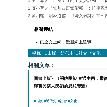
1.巫仁恕／士、商文化的衝突與調和—
2.廖小菁／「仙居古廟鎮蠻邦」：拉律戰
3.黃相輔／居家必備：《婦女雜誌》在五四前
相關連結
已全文上網，歡迎線上瀏覽
標籤：
#出版
#近代史
#社會
#文化
相關文章：
圖書出版〉《開啟民智 會通中西：嚴
譯著與清末民初的思想變遷》
#出版
#近代史
#社會
#文化