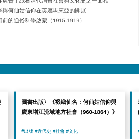
—從廣告字紙看清代消費社會與文化史之一面相
爭與何仙姑信仰在英屬馬來亞的開展
的通俗科學啟蒙（1915-1919）
復
圖書出版〉《裰織仙名：何仙姑信仰與
廣東增江流域地方社會（960-1864）》
#出版
#近代史
#社會
#文化