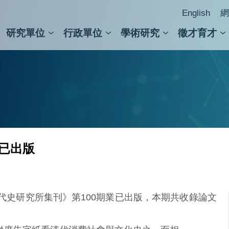
English
網
研究單位
行政單位
學術研究
徵才育才
人文社會科學組
會議紀錄檢索
人文社會科學研究中心
國家生技研究園區
跨學組研究中心
學術及儀器事務處
跨領
圖書
期已出版
代史研究所集刊》第100期業已出版，本期共收錄論文