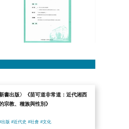
究
所
集
刊》
第
100
期
已
出
版
新書出版〉《苗可道非常道：近代湘西
的宗教、種族與性別》
#出版
#近代史
#社會
#文化