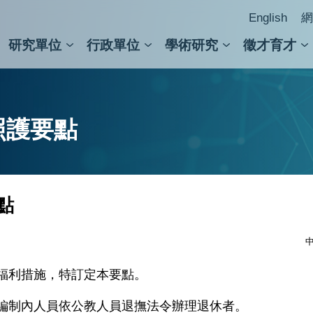
English
網
研究單位
行政單位
學術研究
徵才育才
人文社會科學組
會議紀錄檢索
人文社會科學研究中心
國家生技研究園區
跨學組研究中心
學術及儀器事務處
跨領
圖書
照護要點
點
中
福利措施，特訂定本要點。
編制內人員依公教人員退撫法令辦理退休者。