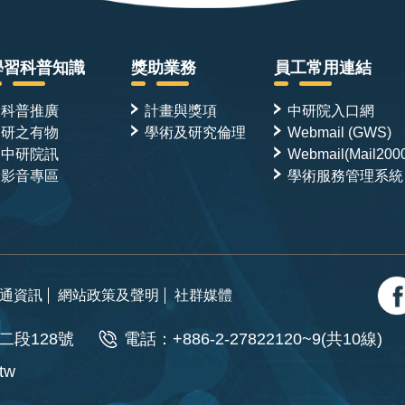
學習科普知識
獎助業務
員工常用連結
科普推廣
計畫與獎項
中研院入口網
研之有物
學術及研究倫理
Webmail (GWS)
中研院訊
Webmail(Mail200
影音專區
學術服務管理系統
通資訊
網站政策及聲明
社群媒體
二段128號
電話：+886-2-27822120~9(共10線)
.tw