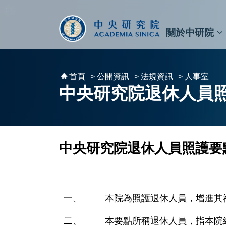
跳到主要內容區塊
:::
:::
關於中研院
秘書⾧及副秘書⾧
預決算與報告
原子與分子科學研究所
天文及天文物理研究所
資訊科技創新研究中心
植物暨微生物學研究所
細胞與個體生物學研究所
農業生物科技研究中心
首頁
> 公開資訊
> 法規資訊
> 人事室
中央研究院退休人員
中央研究院退休人員照護要
本院為照護退休人員，增進其
本要點所稱退休人員，指本院