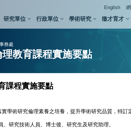
English
網
研究單位
行政單位
學術研究
徵才育才
人文社會科學組
會議紀錄檢索
人文社會科學研究中心
國家生技研究園區
跨學組研究中心
學術及儀器事務處
跨領
圖書
器事務處
倫理教育課程實施要點
育課程實施要點
為落實學術研究倫理素養之培養，提升學術研究品質，特訂
員、研究技術人員、博士後、研究生及研究助理。