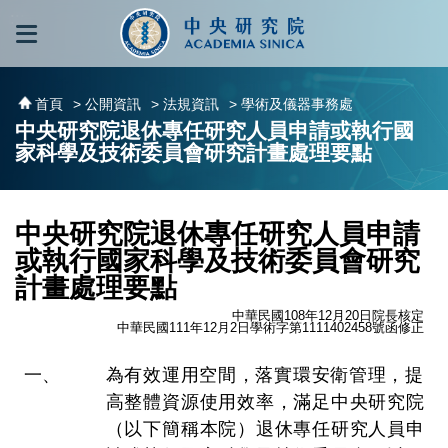
跳到主要內容區塊
:::
:::
首頁
> 公開資訊
> 法規資訊
> 學術及儀器事務處
中央研究院退休專任研究人員申請或執行國
家科學及技術委員會研究計畫處理要點
中央研究院退休專任研究人員申請
或執行國家科學及技術委員會研究
計畫處理要點
中華民國108年12月20日院長核定
中華民國111年12月2日學術字第1111402458號函修正
為有效運用空間，落實環安衛管理，提
高整體資源使用效率，滿足中央研究院
（以下簡稱本院）退休專任研究人員申