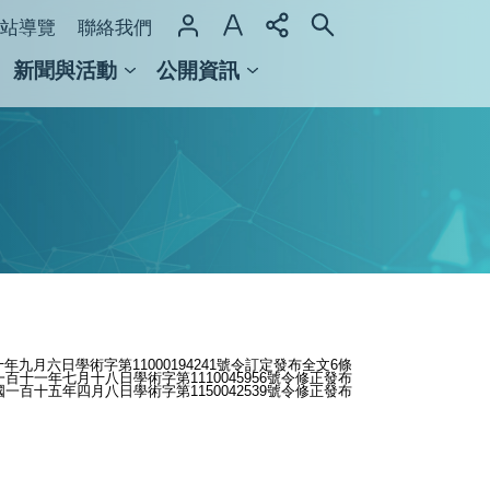
站導覽
聯絡我們
新聞與活動
公開資訊
域整合計畫
館及檔案館
年九月六日學術字第11000194241號令訂定發布全文6條
百十一年七月十八日學術字第1110045956號令修正發布
一百十五年四月八日學術字第1150042539號令修正發布