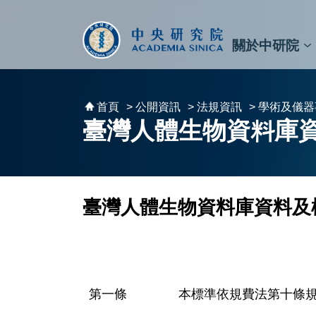
跳到主要內容區塊
:::
:::
關於中研院
秘書⾧及副秘書⾧
預決算與報告
原子與分子科學研究所
天文及天文物理研究所
資訊科技創新研究中心
植物暨微生物學研究所
細胞與個體生物學研究所
農業生物科技研究中心
首頁
> 公開資訊
> 法規資訊
> 學術及儀
臺灣人體生物資料庫
臺灣人體生物資料庫資料及
本標準依規費法第十條