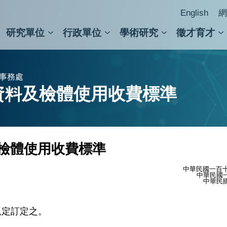
English
網
研究單位
行政單位
學術研究
徵才育才
人文社會科學組
會議紀錄檢索
人文社會科學研究中心
國家生技研究園區
跨學組研究中心
學術及儀器事務處
跨領
圖書
器事務處
資料及檢體使用收費標準
檢體使用收費標準
中華民國一百十
中華民國一
中華民國
規定訂定之。