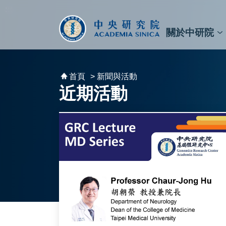
跳到主要內容區塊
:::
:::
關於中研院
秘書⾧及副秘書⾧
預決算與報告
原子與分子科學研究所
天文及天文物理研究所
資訊科技創新研究中心
植物暨微生物學研究所
細胞與個體生物學研究所
農業生物科技研究中心
首頁
> 新聞與活動
近期活動