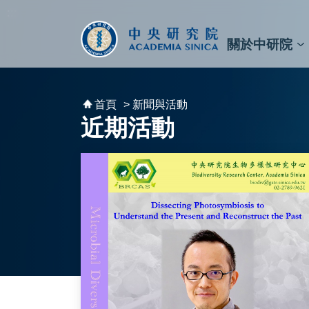
跳到主要內容區塊
:::
:::
關於中研院
秘書⾧及副秘書⾧
預決算與報告
原子與分子科學研究所
天文及天文物理研究所
資訊科技創新研究中心
植物暨微生物學研究所
細胞與個體生物學研究所
農業生物科技研究中心
首頁
> 新聞與活動
近期活動