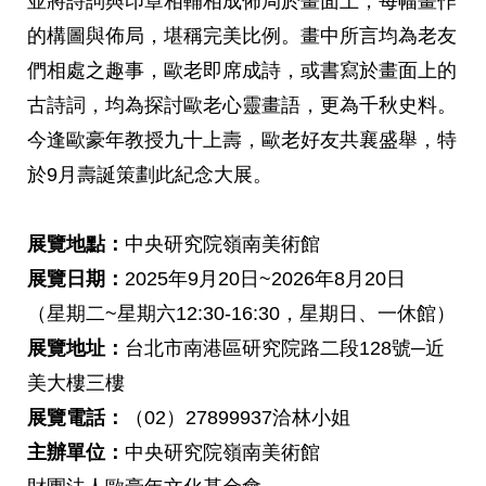
並將詩詞與印章相輔相成佈局於畫面上，每幅畫作
的構圖與佈局，堪稱完美比例。畫中所言均為老友
們相處之趣事，歐老即席成詩，或書寫於畫面上的
古詩詞，均為探討歐老心靈畫語，更為千秋史料。
今逢歐豪年教授九十上壽，歐老好友共襄盛舉，特
於9月壽誕策劃此紀念大展。
展覽地點：
中央研究院嶺南美術館
展覽日期：
2025年9月20日~2026年8月20日
（星期二~星期六12:30-16:30，星期日、一休館）
展覽地址：
台北市南港區研究院路二段128號─近
美大樓三樓
展覽電話：
（02）27899937洽林小姐
主辦單位：
中央研究院嶺南美術館