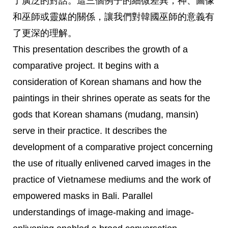
了廣泛的對話。這三個例子的細微差異，神、
圖像
和巫師或靈媒的關係，讓我們對韓國巫師的意義有
了更深的理解
。
This presentation describes the growth of a
comparative project. It begins with a
consideration of Korean shamans and how the
paintings in their shrines operate as seats for the
gods that Korean shamans (mudang, mansin)
serve in their practice. It describes the
development of a comparative project concerning
the use of ritually enlivened carved images in the
practice of Vietnamese mediums and the work of
empowered masks in Bali. Parallel
understandings of image-making and image-