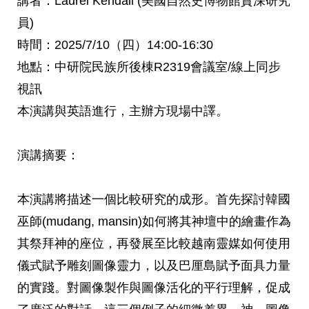
講者：Laurel Kendall (美國自然史博物館資深研究
員)
時間：2025/7/10（四）14:00-16:30
地點：中研院民族所後棟R2319會議室/線上同步
視訊
本演講與英語進行，主辦方現場中譯。
演講摘要：
本演講將描述一個比較研究的成形。首先探討韓國
巫師(mudan
g, mansin)如何將其神壇中的繪畫作為
其祭拜神的座位，再發展
至比較越南靈媒如何使用
儀式賦予雕刻圖像靈力，以及巴厘島賦予面
具力量
的實踐。對圖像製作與圖像活化的平行理解，
促成