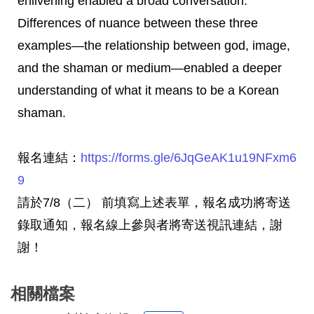
enlivening enabled a broad conversation.
Differences of nuance between these three
examples—the relationship between god, image,
and the shaman or medium—enabled a deeper
understanding of what it means to be a Korean
shaman.
報名連結：
https://forms.gle/6JqGeAK
1u19NFxm6
9
請於7/8（二） 前填寫上述表單，報名成功將寄送
錄取通知，報名線上參與者將寄送
視訊連結，謝
謝！
相關檔案