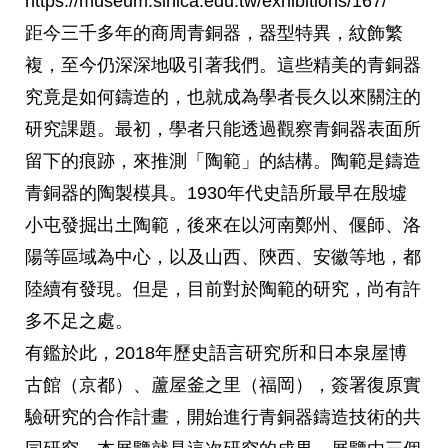
https://museum.sinica.edu.tw/exhibitions/167/
距今三千多年的商周青銅器，器型特異，紋飾繁
複，至今仍深深地吸引著我們。這些精美的青銅器
究竟是如何鑄造的，也就成為學者長久以來關注的
研究課題。最初，學者只能透過觀察青銅器表面所
留下的痕跡，來推測「陶範」的結構。陶範是鑄造
青銅器的陶製模具。1930年代史語所最早在殷墟
小屯發掘出土陶範，後來在以河南鄭州、偃師、洛
陽等區域為中心，以及山西、陝西、安徽等地，都
陸續有發現。但是，目前對於陶範的研究，尚有許
多不足之處。
有鑑於此，2018年歷史語言研究所和日本泉屋博
古館（京都）、蘆屋釜之里（福岡），簽署復原實
驗研究的合作計畫，開始進行青銅器鑄造技術的共