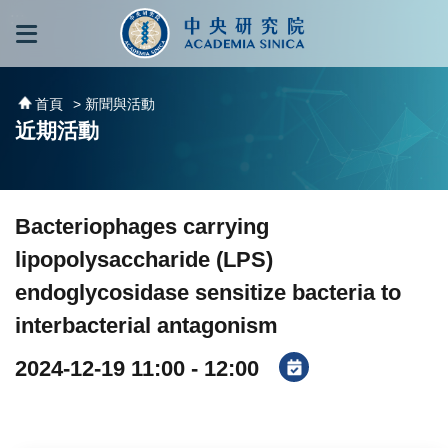
跳到主要內容區塊
:::
:::
首頁
> 新聞與活動
近期活動
Bacteriophages carrying
lipopolysaccharide (LPS)
endoglycosidase sensitize bacteria to
interbacterial antagonism
2024-12-19 11:00 - 12:00