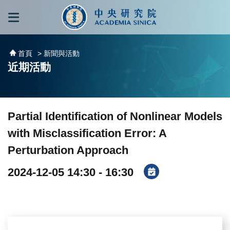
跳到主要內容區塊
:::
:::
首頁
> 新聞與活動
近期活動
Partial Identification of Nonlinear Models
with Misclassification Error: A
Perturbation Approach
2024-12-05 14:30 - 16:30