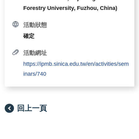
Forestry University, Fuzhou, China)
活動狀態
確定
活動網址
https://ipmb.sinica.edu.tw/en/activities/sem
inars/740
回上一頁