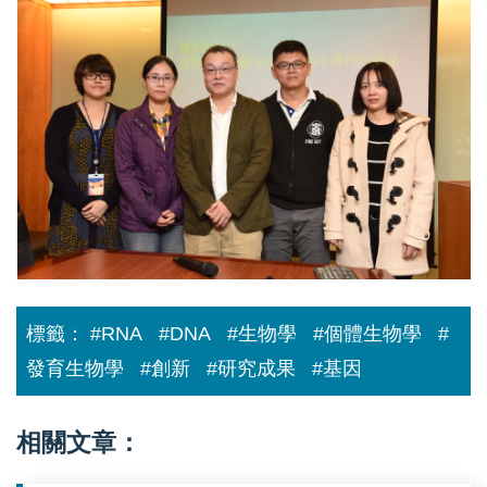
現
再
多
生
能
醫
性
學
幹
及
細
創
胞
新
關
醫
鍵：
療
環
技
形
術
RNA
圖
可
1
望
推
進
再
標籤：
#RNA
#DNA
#生物學
#個體生物學
#
生
醫
發育生物學
#創新
#研究成果
#基因
學
及
創
新
相關文章：
醫
療