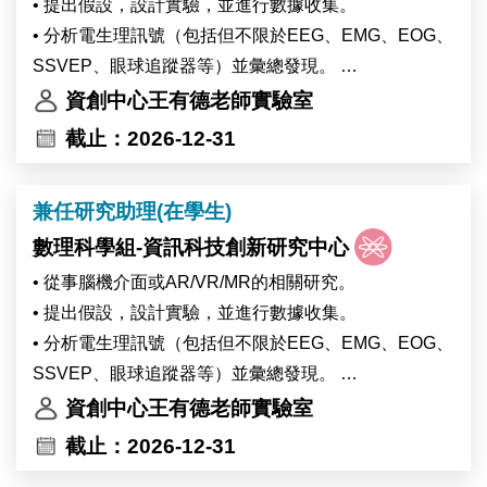
• 提出假設，設計實驗，並進行數據收集。
• 分析電生理訊號（包括但不限於EEG、EMG、EOG、
SSVEP、眼球追蹤器等）並彙總發現。
• 撰寫科學論文並發表成果。
資創中心王有德老師實驗室
• 與其他團隊成員合作，記錄和轉移開發的技術。
截止：2026-12-31
• Carry out research in the field of Brain-Computer
Interfaces or AR/VR/MR.
兼任研究助理(在學生)
• Formulate hypotheses, plan user studies, and carry
數理科學組-資訊科技創新研究中心
out data collection.
• Analyze the collected bio-signals (include but not
• 從事腦機介面或AR/VR/MR的相關研究。
limited to EEG, EMG, EOG, SSVEP, eye-tracker.. ) and
• 提出假設，設計實驗，並進行數據收集。
summarize the findings.
• 分析電生理訊號（包括但不限於EEG、EMG、EOG、
• Contribute to the design of innovative devices for
SSVEP、眼球追蹤器等）並彙總發現。
collecting bio-signals and test them.
• 撰寫科學論文並發表成果。
資創中心王有德老師實驗室
• Write scientific papers detailing findings for scientific
• 與其他團隊成員合作，記錄和轉移開發的技術。
截止：2026-12-31
conferences and journals.
• Carry out research in the field of Brain-Computer