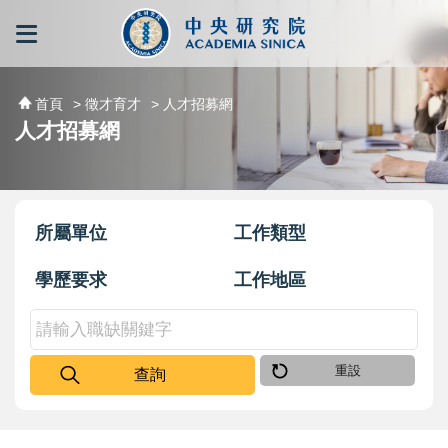
跳到主要內容區塊
:::
:::
首頁
> 徵才育才
> 人才招募網
人才招募網
所屬單位
工作類型
學歷要求
工作地區
重設
查詢