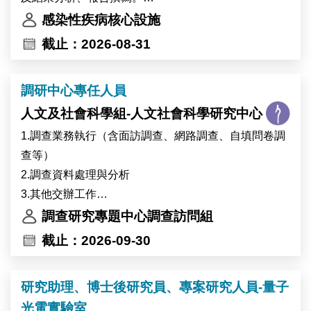
- Design and conduct genomic experiments and
3.其他交辦事項。
感染性疾病核心設施
analyses
截止：2026-08-31
- Perform bioinformatic analyses (e.g., genome
assembly, annotation, and phylogenomics)
- Manage routine laboratory tasks and other assigned
調研中心專任人員
duties
人文及社會科學組-人文社會科學研究中心
工作內容（彈性分配，非所有項目皆為必須）：
1.調查業務執行（含面訪調查、網路調查、自填問卷調
- 田野採樣（主要於道路、都市綠地及農業環境）
查等）
- 共生菌株與宿主植物之分離、培養與維護
2.調查資料處理與分析
- 執行微生物與分子實驗（如 DNA 萃取、NGS 文庫製
3.其他交辦工作
備與定序）
(本職務係適用勞動基準法)
調查研究專題中心調查訪問組
- 進行生物資訊分析（基因體組裝、註解、系統基因體
截止：2026-09-30
學等）
- 實驗室日常管理與其他交辦事項
研究助理、博士後研究員、專案研究人員-量子
光電實驗室