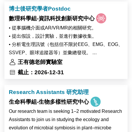
• Cooperate with other team members and business
Interfaces or AR/VR/MR.
博士後研究學者Postdoc
groups on documenting and transferring the developed
• Formulate hypotheses, plan user studies, and carry
technologies.”
數理科學組-資訊科技創新研究中心
out data collection.
• Analyze the collected bio-signals (include but not
• 從事腦機介面或AR/VR/MR的相關研究。
limited to EEG, EMG, EOG, SSVEP, eye-tracker.. ) and
• 提出假設，設計實驗，並進行數據收集。
summarize the findings.
• 分析電生理訊號（包括但不限於EEG、EMG、EOG、
• Contribute to the design of innovative devices for
SSVEP、眼球追蹤器等）並彙總發現。
collecting bio-signals and test them.
• 撰寫科學論文並發表成果。
王有德老師實驗室
• Write scientific papers detailing findings for scientific
• 與其他團隊成員合作，記錄和轉移開發的技術。
截止：2026-12-31
conferences and journals.
• Carry out research in the field of Brain-Computer
• Cooperate with other team members and business
Interfaces or AR/VR/MR.
Research Assistants 研究助理
groups on documenting and transferring the developed
• Formulate hypotheses, plan user studies, and carry
technologies.”
生命科學組-生物多樣性研究中心
out data collection.
• Analyze the collected bio-signals (include but not
Our research team is seeking 1–2 motivated Research
limited to EEG, EMG, EOG, SSVEP, eye-tracker.. ) and
Assistants to join us in studying the ecology and
summarize the findings.
evolution of microbial symbiosis in plant–microbe