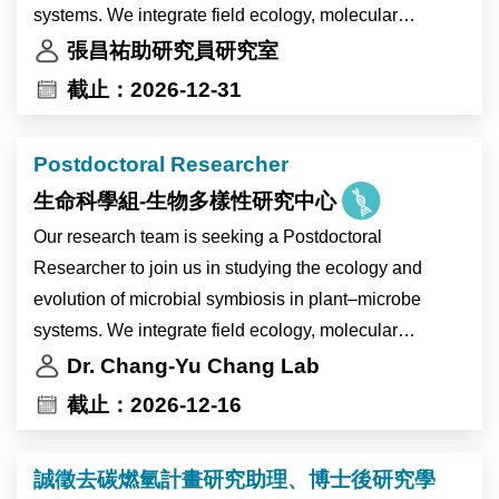
• Contribute to the design of innovative devices for
systems. We integrate field ecology, molecular
collecting bio-signals and test them.
microbiology, and genomic analyses to understand
張昌祐助研究員研究室
• Write scientific papers detailing findings for scientific
how microbial communities assemble and adapt
截止：2026-12-31
conferences and journals.
across hosts and environments. This position is open
• Cooperate with other team members and business
until filled.
Postdoctoral Researcher
groups on documenting and transferring the developed
本研究團隊誠徵 1–2 位研究助理，加入我們研究植物–
technologies.
生命科學組-生物多樣性研究中心
微生物共生系統之生態與演化。研究內容結合田野生
態、分子微生物學及基因體分析，探討微生物群落如何
Our research team is seeking a Postdoctoral
在不同宿主與環境中組成與適應。本職缺即日起開放申
Researcher to join us in studying the ecology and
請，額滿為止。
evolution of microbial symbiosis in plant–microbe
systems. We integrate field ecology, molecular
Current research topics
microbiology, and genomic analyses to understand
Dr. Chang-Yu Chang Lab
- The effect of host identity on symbiont community
how microbial communities assemble and adapt
截止：2026-12-16
assembly
across hosts and environments. This position is open
- Ecological genomics of symbionts across co-occuring
until filled.
誠徵去碳燃氫計畫研究助理、博士後研究學
native plant hosts
Current research topics