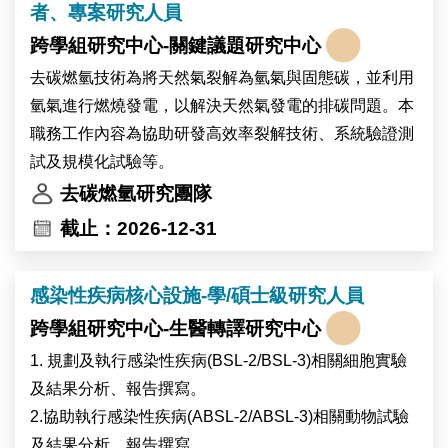
者、專案研究人員
- Functional variation in ecologically important traits in
- The effect of host identity on symbiont community
faculative symbionts
assembly
跨學組研究中心-關鍵議題研究中心
目前研究主題：
- Ecological genomics of symbionts across co-occuring
去碳燃氫技術為將天然氣裂解為氫氣與固態碳，並利用
- 宿主對其共生菌相之影響
native plant hosts
氫氣進行燃燒發電，以解決天然氣發電的排碳問題。本
- 共生菌在不同植物宿主間的生態基因體學研究
- Functional variation in ecologically important traits in
職務工作內容為協助研發高效率裂解技術、系統驗證測
- 兼性共生菌其不同特徵的功能變異
faculative symbionts
試及規模化試驗等。
去碳燃氫研究團隊
Job description (Tasks are flexibly assigned; not all are
Job description
截止：2026-12-31
required)
- Lead and particiapte in research projects
- Conduct field sampling, mostly in roadside, urban,
- Design and conduct experiments and data analyses
and agricultural environments
感染性疾病核心設施-學/碩士級研究人員
- Actively contribute to scientific writing and
- Isolate, culture, and maintain rhizobia strains and
presentations
跨學組研究中心-生醫轉譯研究中心
associated host plants
- Mentor junior researchers and assist in training
1. 規劃及執行感染性疾病(BSL-2/BSL-3)相關細胞實驗
- Perform microbiological and molecular experiments
activities
及結果分析、報告撰寫。
(e.g., DNA extraction, NGS library preparation,
- Manage routine laboratory tasks and other assigned
2.協助執行感染性疾病(ABSL-2/ABSL-3)相關動物試驗
sequencing)
duties
及結果分析、報告撰寫。