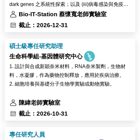
dark genes 之系統性探索；以及 (iii)病毒感染與免疫反
應之機制研究。本實驗室強調跨領域整合與方法創新，
Bio-IT-Station 蔡懷寬老師實驗室
結合多體學（multi-omics）資料與機器學習技術，針對
截止：2026-12-31
複雜的生物醫學問題發展可解釋且具影響力的計算方
法。誠摯歡迎具備生物資訊、人工智慧或相關領域背
碩士級專任研究助理
景，並對探索生命機制與資料驅動科學有興趣者加入。
生命科學組-基因體研究中心
【工作內容】
1. 設計與合成新穎奈米材料，RNA奈米製劑，生物材
• 進行生物資訊分析，包括大規模生物資料（如基因
料，水凝膠，作為藥物控制釋放，應用於疾病治療。
體、單細胞或多體學資料）的處理、分析與詮釋開發與
2. 細胞培養與基礎分子生物學實驗或動物實驗。
優化資料分析工具、演算法與工作流程
• 建立與維護可重現的分析 pipeline
陳緯老師實驗室
• 與跨領域研究團隊合作，參與實驗設計與問題定義
截止：2026-10-31
• 文獻整理與閱讀，並參與學術論文撰寫
專任研究人員