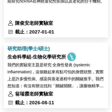
我們的要求
統研究ncRNA在神經退化性疾病以及老化的分子機制。
 對基礎研究充滿熱情
 具備細胞操作和影像分析經驗者優先考慮
陳俊安老師實驗室
截止：2027-01-01
我們提供
研究助理(學士/碩士)
 充滿挑戰和成就感的研究環境
 專業的培訓和成長機會
生命科學組-生物化學研究所
 友善和合作的團隊氛圍
我們的實驗室主題是研究 全身性發炎 (systemic
inflammation)，這個聽起來有點可怕的身體狀態，實際
加入我們，探索細胞科學的無限可能！
上是許多慢性病、感染與衰老過程中的關鍵推手。我們
想知道：有沒有辦法找到「關鍵開關」，讓藥物精準調
控發炎？換句話說，我們試圖抓住讓身體過度火燒的元
翁瑞霞老師實驗室
兇，然後設計方法把火降下來。
截止：2026-08-11