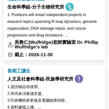
生命科學組-分子生物研究所
1. Positions will entail independent projects in
research topics spanning R-loop dynamics, genome
organization, DNA damage repair, and cancer
progression and drug resistance.
2. Perform molecular biology and cell biology
吳敦仁(Wulfridge)老師實驗室 Dr. Phillip
Wulfridge's lab
experiments (e.g., tissue culture, CRISPR cloning,
截止：2026-11-30
library preparation).
3. Conduct proteomics and genomics-related
experiments.
長期工讀生
4. Analyze sequencing and genomics data using
人文及社會科學組-民族學研究所
Python and R
1.資訊物品領借用。
5. Assist in laboratory organization, inventory
2.所內各項會議支援。
management, and ordering reagents.
3.印表機耗材更換及電腦故障排除。
1.本職位將進行獨立研究計畫，研究主題涵蓋 R-loop
4.資料建檔上傳。