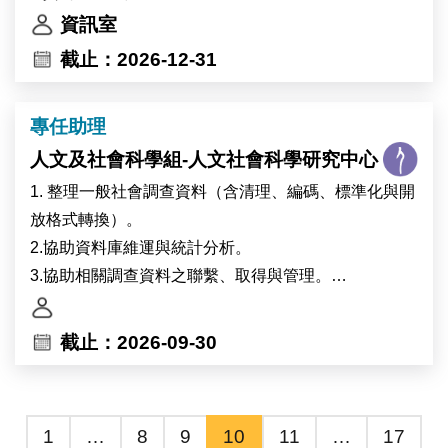
動態、基因體結構、DNA 損傷修復，以及癌症進展與
5.臨時交辦事項。
資訊室
抗藥性等領域。
截止：2026-12-31
2.執行分子生物與細胞生物學實驗（如細胞培養、
CRISPR 克隆、定序文庫製備等）。
3.進行蛋白質體學與基因體相關實驗。
專任助理
4.使用 Python 或 R 進行定序資料與基因體數據分析。
人文及社會科學組-人文社會科學研究中心
5.協助實驗室日常管理（試劑訂購、庫存整理等）。
1. 整理一般社會調查資料（含清理、編碼、標準化與開
放格式轉換）。
2.協助資料庫維運與統計分析。
3.協助相關調查資料之聯繫、取得與管理。
4.協助生成式AI (GenAI) 應用與導入。
5.支援專案與行政相關工作。
截止：2026-09-30
1
…
8
9
10
11
…
17