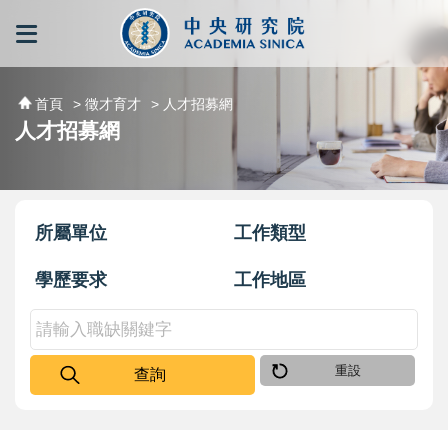
跳到主要內容區塊
:::
:::
首頁
> 徵才育才
> 人才招募網
人才招募網
所屬單位
工作類型
學歷要求
工作地區
重設
查詢