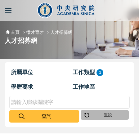
跳到主要內容區塊
:::
:::
首頁
> 徵才育才
> 人才招募網
人才招募網
所屬單位
工作類型
1
學歷要求
工作地區
重設
查詢