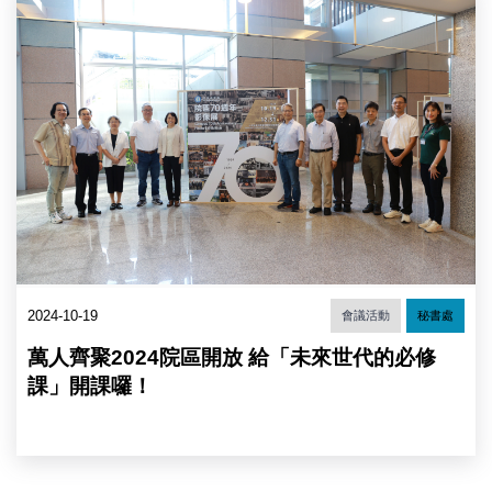
區
70
週
年
影
像
展」
開
幕
儀
式
與
會
者
合
2024-10-19
會議活動
秘書處
影。
圖
萬人齊聚2024院區開放 給「未來世代的必修
／
中
課」開課囉！
研
院
提
供