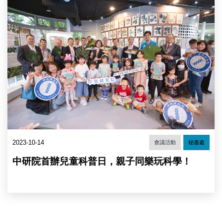
艷
臺
灣
生
物
多
樣
性」
科
普
展
開
幕，
小
朋
2023-10-14
會議活動
秘書處
友
們
中研院首辦兒童科普日，親子同樂玩科學！
與
中
研
院
廖
俊
智