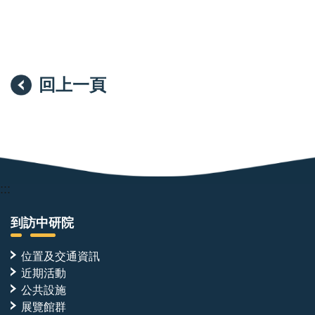
院
長、
唐
堂
副
院
回上一頁
長、
立
法
委
員
陳
培
瑜
:::
與
多
到訪中研院
所
國
小
位置及交通資訊
校
近期活動
長
公共設施
及
嘉
展覽館群