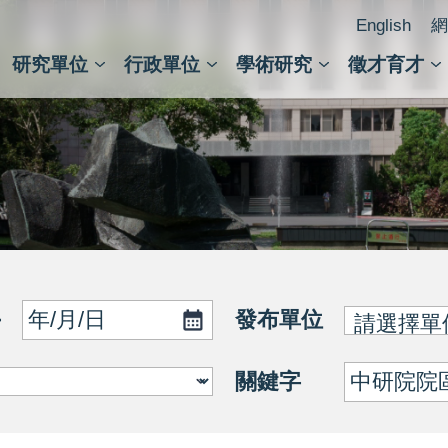
English
網
研究單位
行政單位
學術研究
徵才育才
人文社會科學組
會議紀錄檢索
人文社會科學研究中心
國家生技研究園區
跨學組研究中心
學術及儀器事務處
跨領
圖書
發布單位
~
關鍵字