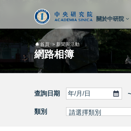
跳到主要內容區塊
:::
:::
關於中研院
秘書⾧及副秘書⾧
預決算與報告
原子與分子科學研究所
天文及天文物理研究所
資訊科技創新研究中心
植物暨微生物學研究所
細胞與個體生物學研究所
農業生物科技研究中心
首頁
> 新聞與活動
網路相簿
查詢日期
類別