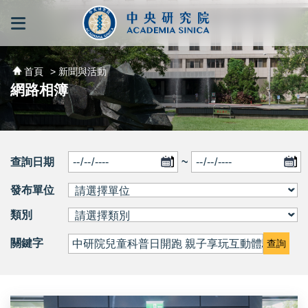
跳到主要內容區塊
:::
:::
首頁
> 新聞與活動
網路相簿
查詢日期
~
發布單位
類別
關鍵字
查詢
廖