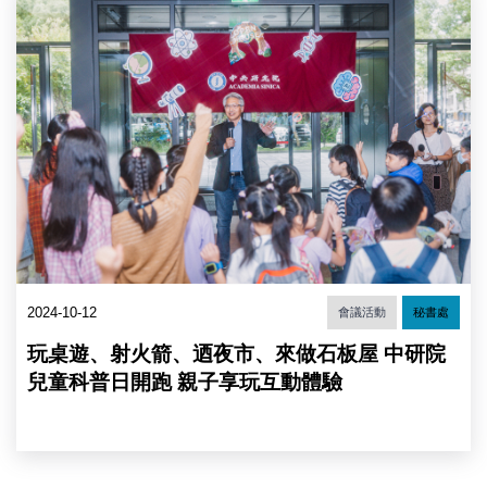
俊
智
院
長
開
場
致
詞
2024-10-12
會議活動
秘書處
玩桌遊、射火箭、迺夜市、來做石板屋 中研院
兒童科普日開跑 親子享玩互動體驗